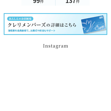
99
137
件
件
Instagram